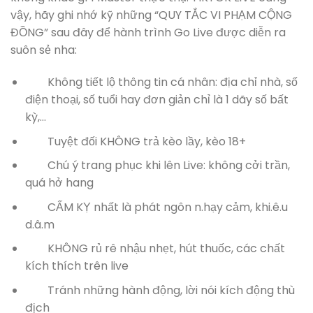
vậy, hãy ghi nhớ kỹ những “QUY TẮC VI PHẠM CỘNG
ĐỒNG” sau đây để hành trình Go Live được diễn ra
suôn sẻ nha:
Không tiết lộ thông tin cá nhân: địa chỉ nhà, số
điện thoại, số tuổi hay đơn giản chỉ là 1 dãy số bất
kỳ,…
Tuyệt đối KHÔNG trả kèo lầy, kèo 18+
Chú ý trang phục khi lên Live: không cởi trần,
quá hở hang
CẤM KỴ nhất là phát ngôn n.hạy cảm, khi.ê.u
d.â.m
KHÔNG rủ rê nhậu nhẹt, hút thuốc, các chất
kích thích trên live
Tránh những hành động, lời nói kích động thù
địch