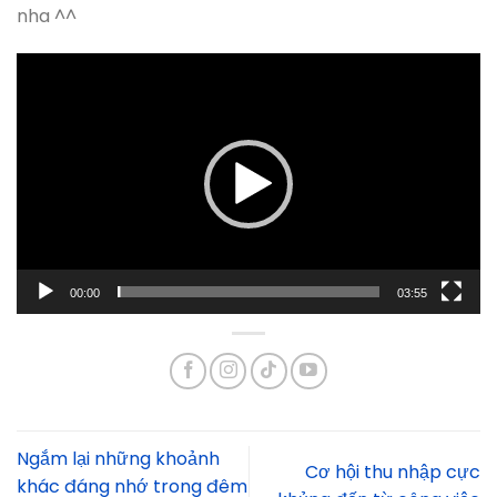
nha ^^
Trình
chơi
Video
00:00
03:55
Ngắm lại những khoảnh
Cơ hội thu nhập cực
khác đáng nhớ trong đêm