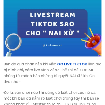
Bạn đã quá chán nản khi việc
GO LIVE TIKTOK
liên tục
bị đình chỉ/cấm live vĩnh viễn? Thế thì để KOLSME
chúng tớ mách bảo những bí quyết NAI XỪ khi Go
Live nhé ~
Đó là, sân chơi nào thì cũng có luật chơi của nó cả,
một khi bạn đã nắm rõ luật chơi trong tay thì bạn sẽ
không khác gì 1 Master thực thụ. TIKTOK LIVE cũng