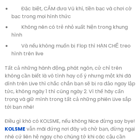
Đặc biệt, CẤM đưa Vũ khí, tiền bạc và chơi cờ
bạc trong mọi hình thức
Không nên có trẻ nhỏ xuất hiện trong khung
hình
Và nếu không muốn bị Flop thì HẠN CHẾ treo
hình trên live
Tất cả những hành động, phát ngôn, cử chỉ trên
không cần biết là vô tình hay cố ý nhưng một khi đã
dính trên Live thì chắc chắn bạn sẽ bị ra đảo ngay lập
tức, không ngày 1 thì cũng ngày 2. Vì thế hãy cẩn
trọng và giữ mình trong tất cả những phiên Live sắp
tới bạn nhé!
Điều gì khó có KOLSME, nếu không Nice đừng say bye!
KOLSME
vẫn mãi đứng nơi đây và chờ bạn, đừng ngại
nhé cứ liên hệ ngay cho chúng tớ khi các cậu cần